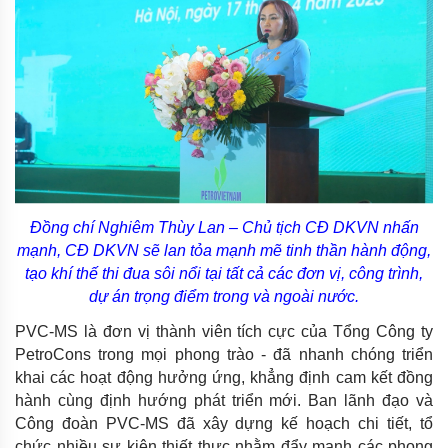
Đồng chí Nghiêm Thùy Lan – Chủ tịch CĐ DKVN nhấn
mạnh, CĐ DKVN sẽ lan tỏa mạnh mẽ tinh thần hành động,
tạo khí thế thi đua sôi nổi tại tất cả các đơn vị, công trình,
dự án trọng điểm trong và ngoài nước.
PVC-MS là đơn vị thành viên tích cực của Tổng Công ty
PetroCons trong mọi phong trào - đã nhanh chóng triển
khai các hoạt động hưởng ứng, khẳng định cam kết đồng
hành cùng định hướng phát triển mới. Ban lãnh đạo và
Công đoàn PVC-MS đã xây dựng kế hoạch chi tiết, tổ
chức nhiều sự kiện thiết thực nhằm đẩy mạnh các phong