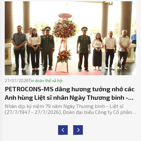
27/07/2026
Tin đoàn thể xã hội
PETROCONS-MS dâng hương tưởng nhớ các
Anh hùng Liệt sĩ nhân Ngày Thương binh -
Liệt sĩ 27/7
Nhân dịp kỷ niệm 79 năm Ngày Thương binh - Liệt sĩ
(27/7/1947 - 27/7/2026), Đoàn đại biểu Công ty Cổ phần
Kết cấu Kim loại và Lắp máy Dầu khí (PETROCONS-MS) đã
tổ chức lễ dâng hoa, dâng hương tưởng nhớ và tri ân các
Anh hùng Liệt sĩ đã hy sinh vì độc lập, tự do của Tổ quốc
tại Đền thờ Liệt sĩ Thành phố Vũng Tàu.