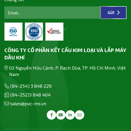
GỬI
CÔNG TY CỔ PHẦN KẾT CẤU KIM LOẠI VÀ LẮP MÁY
DẦU KHÍ
02 Nguyễn Hữu Cảnh, P. Rạch Dừa, TP. Hồ Chí Minh, Việt
Nam
(84-254) 3 848 229
(84-252)3 848 404
sales@pvc-ms.vn