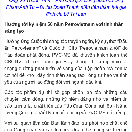
Ông Võ Thanh Tịnh – Phó Chủ tịch Công đoàn và Ông
Phạm Anh Tú – Bí thư Đoàn Thanh niên đến thăm hỏi gia
đình chị Lê Thị Lan
Hướng tới kỷ niệm 50 năm Petrovietnam với tinh thần
sáng tạo
Hưởng ứng Cuộc thi sáng tác truyện ngắn, ký sự, thơ “Dấu
ấn Petrovietnam” và Cuộc thi Clip “Petrovietnam & tôi” do
Tập đoàn phát động, PVC-MS đã khuyến khích toàn thể
CBCNV tích cực tham gia. Đây không chỉ là dịp nhìn lại
chặng đường phát triển vẻ vang của Tập đoàn mà còn là
cơ hội để khơi dậy tinh thần sáng tạo, lòng tự hào và tình
yêu của người lao động đối với ngành dầu khí.
Các tác phẩm dự thi sẽ góp phần lan tỏa những câu
chuyện cảm động, những kỷ niệm đáng nhớ và niềm tin
vào tương lai phát triển của Tập đoàn Công nghiệp - Năng
lượng Quốc gia Việt Nam nói chung và PVC-MS nói riêng.
Với sự quan tâm của Ban lãnh đạo, sự phối hợp chặt chẽ
của Công đoàn và các tổ chức đoàn thể, cùng sự hưởng