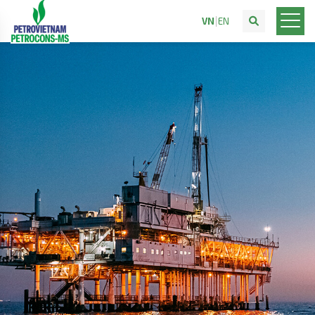
VN
EN