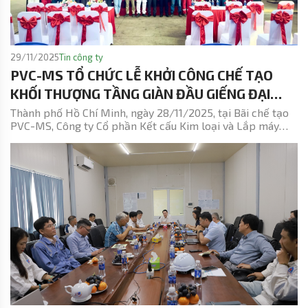
29/11/2025
Tin công ty
PVC-MS TỔ CHỨC LỄ KHỞI CÔNG CHẾ TẠO
KHỐI THƯỢNG TẦNG GIÀN ĐẦU GIẾNG ĐẠI
HÙNG NAM
Thành phố Hồ Chí Minh, ngày 28/11/2025, tại Bãi chế tạo
PVC-MS, Công ty Cổ phần Kết cấu Kim loại và Lắp máy
Dầu khí (PVC-MS) đã phối hợp cùng Tổng thầu Liên doanh
Việt - Nga Vietsovpetro tổ chức Lễ khởi công (First Cut)
hạng mục Chế tạo Khối thượng tầng (Topside) Giàn đầu
giếng Đại Hùng Nam (WHP-ĐHN) dự án phát triển mỏ Đại
Hùng Nam lô 05-1(a).