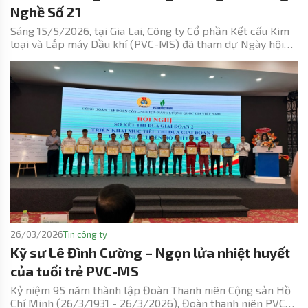
Nghề Số 21
Sáng 15/5/2026, tại Gia Lai, Công ty Cổ phần Kết cấu Kim
loại và Lắp máy Dầu khí (PVC-MS) đã tham dự Ngày hội
việc làm – Kết nối doanh nghiệp năm 2026 do Trường Cao
đẳng nghề số 21 (Binh đoàn 15) tổ chức, với sự tham gia
của hơn đông đảo các cán bộ, giáo viên, học viên.
26/03/2026
Tin công ty
Kỹ sư Lê Đình Cường – Ngọn lửa nhiệt huyết
của tuổi trẻ PVC-MS
Kỷ niệm 95 năm thành lập Đoàn Thanh niên Cộng sản Hồ
Chí Minh (26/3/1931 - 26/3/2026), Đoàn thanh niên PVC-