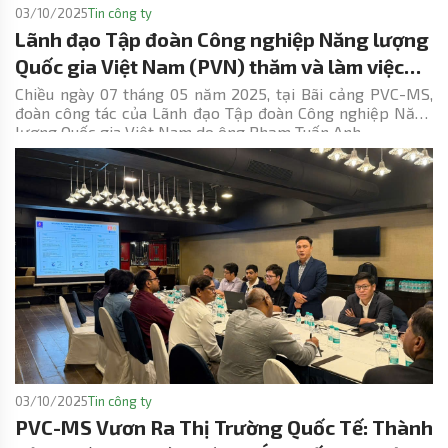
03/10/2025
Tin công ty
Lãnh đạo Tập đoàn Công nghiệp Năng lượng
Quốc gia Việt Nam (PVN) thăm và làm việc
với Công ty Cổ phần Kết cấu Kim loại & Lắp
Chiều ngày 07 tháng 05 năm 2025, tại Bãi cảng PVC-MS,
đoàn công tác của Lãnh đạo Tập đoàn Công nghiệp Năng
máy Dầu khí (PVC-MS)
lượng Quốc gia Việt Nam do ông Phạm Tuấn Anh
03/10/2025
Tin công ty
PVC-MS Vươn Ra Thị Trường Quốc Tế: Thành