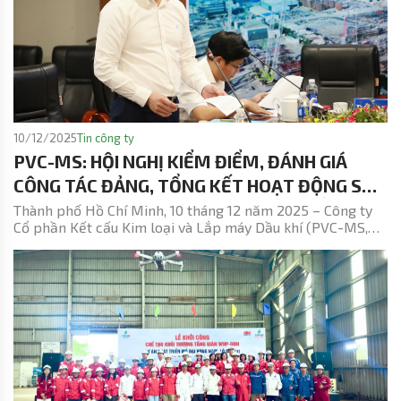
an ninh toàn diện và cam kết vận hành an toàn của doanh
nghiệp.
10/12/2025
Tin công ty
PVC-MS: HỘI NGHỊ KIỂM ĐIỂM, ĐÁNH GIÁ
CÔNG TÁC ĐẢNG, TỔNG KẾT HOẠT ĐỘNG SẢN
XUẤT KINH DOANH NĂM 2025 VÀ TRIỂN KHAI
Thành phố Hồ Chí Minh, 10 tháng 12 năm 2025 – Công ty
Cổ phần Kết cấu Kim loại và Lắp máy Dầu khí (PVC-MS,
KẾ HOẠCH NĂM 2026
mã chứng khoán: PXS) kết thúc năm 2025 với những con
số ấn tượng, đánh dấu sự phục hồi mạnh mẽ và khẳng
định năng lực vượt trội trong lĩnh vực xây lắp công trình
dầu khí và năng lượng.