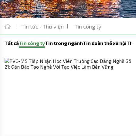
Tin tức - Thư viện
Tin công ty
Tất cả
Tin công ty
Tin trong ngành
Tin đoàn thể xã hội
Thô