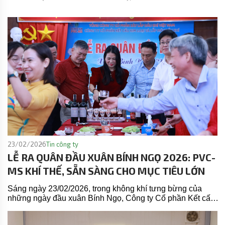
MS giới thiệu gương mặt trẻ tiêu biểu của Đoàn thanh
niên, kỹ sư Lê Đình Cường, chàng trai xứ Nghệ, sinh năm
1994, có thâm niên công hiến 7 năm dưới "màu cờ sắc áo"
PVC-MS, góp phần không nhỏ vào thành công của nhiều
dự án lớn Công ty.
23/02/2026
Tin công ty
LỄ RA QUÂN ĐẦU XUÂN BÍNH NGỌ 2026: PVC-
MS KHÍ THẾ, SẴN SÀNG CHO MỤC TIÊU LỚN
Sáng ngày 23/02/2026, trong không khí tưng bừng của
những ngày đầu xuân Bính Ngọ, Công ty Cổ phần Kết cấu
Kim loại và Lắp máy Dầu khí (PVC-MS) đã trang trọng tổ
chức Lễ ra quân trực tuyến, là 1 trong nhiều đầu cầu cùng