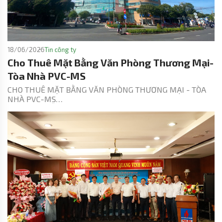
18/06/2026
Tin công ty
Cho Thuê Mặt Bằng Văn Phòng Thương Mại-
Tòa Nhà PVC-MS
CHO THUÊ MẶT BẰNG VĂN PHÒNG THƯƠNG MẠI - TÒA
NHÀ PVC-MS
SỐ 02 NGUYỄN HỮU CẢNH, RẠCH DỪA, TP.HCM – VŨNG
TÀU CŨ
Chúng tôi, Công ty Cổ phần Kết cấu Kim loại và Lắp máy
Dầu khí (PVC-MS) hiện đang cho thuê mặt bằng Văn
phòng Thương mại (VPTM tầng 1-5) – Tòa nhà Khu Phức
Hợp Chung cư Cao ốc Văn phòng PVC-MS