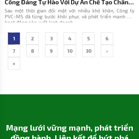
Công Đáng Tự Hào Với Dự Án Chế Tạo Chân
Đế Và Khối Thượng Tầng Của Các Giàn Đầu
Sau một thời gian đối mặt với nhiều khó khăn, Công ty
PVC-MS đã từng bước khôi phục và phát triển mạnh mẽ
Giếng Cho ONGC
hoạt động sản xuất kinh doanh.
1
2
3
4
5
6
7
8
9
10
30
›
»
Mạng lưới vững mạnh, phát triển
đồng hành. Liên kết để bứt phá