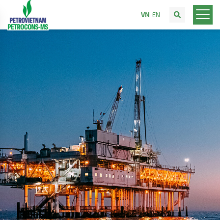
VN
EN