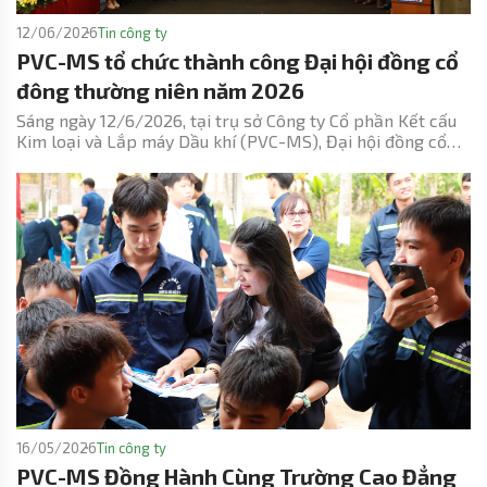
12/06/2026
Tin công ty
PVC-MS tổ chức thành công Đại hội đồng cổ
đông thường niên năm 2026
Sáng ngày 12/6/2026, tại trụ sở Công ty Cổ phần Kết cấu
Kim loại và Lắp máy Dầu khí (PVC-MS), Đại hội đồng cổ
đông thường niên năm 2026 của PVC-MS đã được tổ chức
trong không khí trang trọng, dân chủ và trách nhiệm. Đại
hội là sự kiện quan trọng nhằm tổng kết, đánh giá kết quả
hoạt động năm 2025, đồng thời thảo luận, thông qua các
báo cáo, tờ trình, nhiệm vụ và các chỉ tiêu trọng tâm năm
2026, tạo nền tảng cho giai đoạn phát triển mới của Công
ty.
16/05/2026
Tin công ty
PVC-MS Đồng Hành Cùng Trường Cao Đẳng