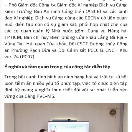
– Phó Giám đốc Công ty, Giám đốc Xí nghiệp Dịch vụ Cảng,
kiêm Trưởng Ban An ninh Cảng biển (ANCB) và các lãnh
đạo Xí nghiệp Dịch vụ Cảng, cùng các CBCNV có liên quan.
Buổi diễn tập còn có sự giám sát, phối hợp chặt chẽ của
các cơ quan quản lý Nhà nước gồm: Cảng vụ Hàng hải
TP.HCM, Ban chỉ huy Biên phòng Cửa khẩu Cảng Bà Rịa –
Vũng Tàu, Hải quan Cửa khẩu, Đội CSGT Đường thủy, Công
an Phường Rạch Dừa và Đội Cảnh sát PCCC & CNCH Khu
vực 24 (PC07).
Ý nghĩa và tầm quan trọng của công tác diễn tập
Trong bối cảnh tình hình an ninh hàng hải và trật tự xã hội
luôn tiềm ẩn nhiều yếu tố phức tạp, việc tổ chức diễn tập
định kỳ mang ý nghĩa then chốt đối với sự phát triển bền
vững của Cảng PVC-MS.