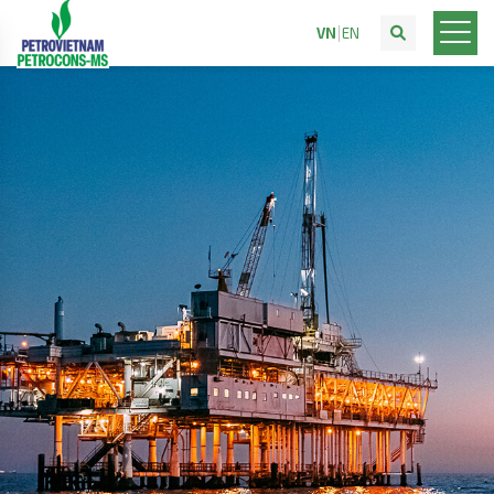
VN
EN