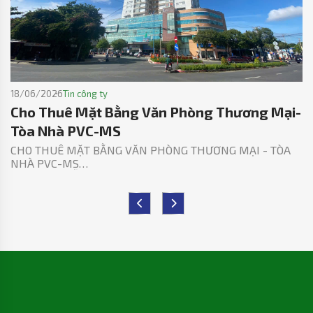
18/06/2026
Tin công ty
Cho Thuê Mặt Bằng Văn Phòng Thương Mại-
Tòa Nhà PVC-MS
CHO THUÊ MẶT BẰNG VĂN PHÒNG THƯƠNG MẠI - TÒA
NHÀ PVC-MS
SỐ 02 NGUYỄN HỮU CẢNH, RẠCH DỪA, TP.HCM – VŨNG
TÀU CŨ
Chúng tôi, Công ty Cổ phần Kết cấu Kim loại và Lắp máy
Dầu khí (PVC-MS) hiện đang cho thuê mặt bằng Văn
phòng Thương mại (VPTM tầng 1-5) – Tòa nhà Khu Phức
Hợp Chung cư Cao ốc Văn phòng PVC-MS