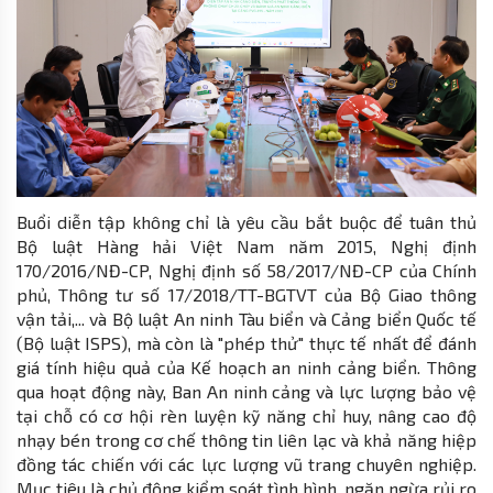
Buổi diễn tập không chỉ là yêu cầu bắt buộc để tuân thủ
Bộ luật Hàng hải Việt Nam năm 2015, Nghị định
170/2016/NĐ-CP, Nghị định số 58/2017/NĐ-CP của Chính
phủ, Thông tư số 17/2018/TT-BGTVT của Bộ Giao thông
vận tải,... và Bộ luật An ninh Tàu biển và Cảng biển Quốc tế
(Bộ luật ISPS), mà còn là "phép thử" thực tế nhất để đánh
giá tính hiệu quả của Kế hoạch an ninh cảng biển. Thông
qua hoạt động này, Ban An ninh cảng và lực lượng bảo vệ
tại chỗ có cơ hội rèn luyện kỹ năng chỉ huy, nâng cao độ
nhạy bén trong cơ chế thông tin liên lạc và khả năng hiệp
đồng tác chiến với các lực lượng vũ trang chuyên nghiệp.
Mục tiêu là chủ động kiểm soát tình hình, ngăn ngừa rủi ro