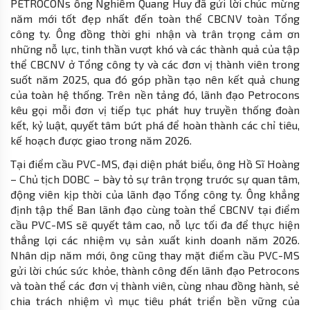
PETROCONs ông Nghiêm Quang Huy đã gửi lời chúc mừng
năm mới tốt đẹp nhất đến toàn thể CBCNV toàn Tổng
công ty. Ông đồng thời ghi nhận và trân trọng cảm ơn
những nỗ lực, tinh thần vượt khó và các thành quả của tập
thể CBCNV ở Tổng công ty và các đơn vị thành viên trong
suốt năm 2025, qua đó góp phần tạo nên kết quả chung
của toàn hệ thống. Trên nền tảng đó, lãnh đạo Petrocons
kêu gọi mỗi đơn vị tiếp tục phát huy truyền thống đoàn
kết, kỷ luật, quyết tâm bứt phá để hoàn thành các chỉ tiêu,
kế hoạch được giao trong năm 2026.
Tại điểm cầu PVC-MS, đại diện phát biểu, ông Hồ Sĩ Hoàng
– Chủ tịch DOBC – bày tỏ sự trân trọng trước sự quan tâm,
động viên kịp thời của lãnh đạo Tổng công ty. Ông khẳng
định tập thể Ban lãnh đạo cùng toàn thể CBCNV tại điểm
cầu PVC-MS sẽ quyết tâm cao, nỗ lực tối đa để thực hiện
thắng lợi các nhiệm vụ sản xuất kinh doanh năm 2026.
Nhân dịp năm mới, ông cũng thay mặt điểm cầu PVC-MS
gửi lời chúc sức khỏe, thành công đến lãnh đạo Petrocons
và toàn thể các đơn vị thành viên, cùng nhau đồng hành, sẻ
chia trách nhiệm vì mục tiêu phát triển bền vững của