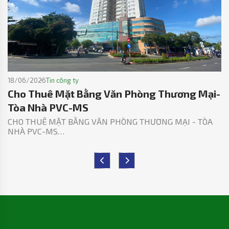
18/06/2026
Tin công ty
Cho Thuê Mặt Bằng Văn Phòng Thương Mại-
Tòa Nhà PVC-MS
CHO THUÊ MẶT BẰNG VĂN PHÒNG THƯƠNG MẠI - TÒA
NHÀ PVC-MS
SỐ 02 NGUYỄN HỮU CẢNH, RẠCH DỪA, TP.HCM – VŨNG
TÀU CŨ
Chúng tôi, Công ty Cổ phần Kết cấu Kim loại và Lắp máy
Dầu khí (PVC-MS) hiện đang cho thuê mặt bằng Văn
phòng Thương mại (VPTM tầng 1-5) – Tòa nhà Khu Phức
Hợp Chung cư Cao ốc Văn phòng PVC-MS