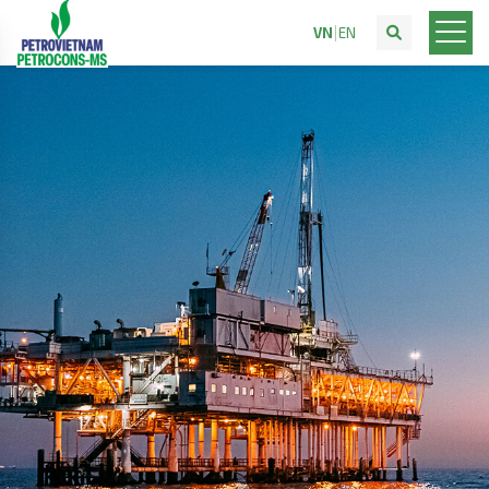
VN
EN