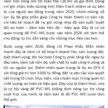
năm mới nồng ấm tới toàn thể CBCNV và gia đình. Đồng
chí ghi nhận, biểu dương tinh thần trách nhiệm và sự bền
bỉ của người lao động trong năm 2025; chính những nỗ
lực ấy đã góp phần giúp Công ty hoàn thành cơ bản các
chỉ tiêu kế hoạch đề ra, giữ vững nhịp độ sản xuất, tuyệt
đối an toàn – đảm bảo tiến độ - hiệu quả. Đây là cơ sở
quan trọng để PVC-MS bước vào năm 2026 với tâm thế
chủ động, tự tin, sẵn sàng cho những mục tiêu cao hơn.
Bước sang năm 2026, đồng chí Phan Khắc Mẫn nhấn
mạnh đây là năm có kế hoạch doanh thu, sản lượng đặc
biệt tham vọng, đòi hỏi toàn Công ty phải tăng tốc ngay từ
đầu năm, bám sát tiến độ, siết chặt kỷ luật công trường và
tối ưu nguồn lực. Điểm nhấn quan trọng là dự án DFS-II
với tổng giá trị hơn 3.000 tỷ đồng, đặt ra yêu cầu vừa quyết
liệt trong tổ chức thực hiện, vừa chuẩn mực trong quản trị
chất lượng, an toàn và hiệu quả. Đây vừa là thách thức, vừa
là cơ hội vàng để PVC-MS khẳng định năng lực thi công
vượt trội của mình, là năm bản lề để PVC-MS vươn tầm
thế giới.