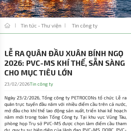
Tin tức - Thư viện
Tin công ty
LỄ RA QUÂN ĐẦU XUÂN BÍNH NGỌ
2026: PVC-MS KHÍ THẾ, SẴN SÀNG
CHO MỤC TIÊU LỚN
23/02/2026
Tin công ty
Ngày 23/2/2026, Tổng công ty PETROCONs tổ chức Lễ ra
quân trực tuyến đầu năm với nhiều điểm cầu trên cả nước,
mở đầu cho khí thế lao động sản xuất, triển khai kế hoạch
năm mới trong toàn Tổng Công ty. Tại khu vực Vũng Tàu,
phòng họp Trụ sở PVC-MS được chọn làm điểm cầu tham
dự, quy tụ sự hiện diện của lãnh đạo PVC-MS, DOBC, PVC-