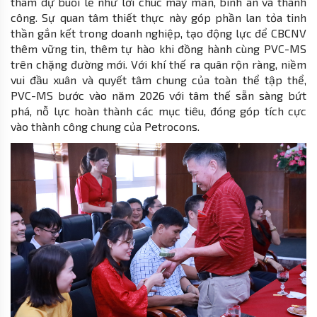
tham dự buổi lễ như lời chúc may mắn, bình an và thành
công. Sự quan tâm thiết thực này góp phần lan tỏa tinh
thần gắn kết trong doanh nghiệp, tạo động lực để CBCNV
thêm vững tin, thêm tự hào khi đồng hành cùng PVC-MS
trên chặng đường mới. Với khí thế ra quân rộn ràng, niềm
vui đầu xuân và quyết tâm chung của toàn thể tập thể,
PVC-MS bước vào năm 2026 với tâm thế sẵn sàng bứt
phá, nỗ lực hoàn thành các mục tiêu, đóng góp tích cực
vào thành công chung của Petrocons.