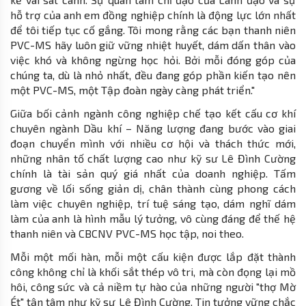
hỗ trợ của anh em đồng nghiệp chính là động lực lớn nhất
để tôi tiếp tục cố gắng. Tôi mong rằng các bạn thanh niên
PVC-MS hãy luôn giữ vững nhiệt huyết, dám dấn thân vào
việc khó và không ngừng học hỏi. Bởi mỗi đóng góp của
chúng ta, dù là nhỏ nhất, đều đang góp phần kiến tạo nên
một PVC-MS, một Tập đoàn ngày càng phát triển."
Giữa bối cảnh ngành công nghiệp chế tạo kết cấu cơ khí
chuyên ngành Dầu khí – Năng lượng đang bước vào giai
đoạn chuyển mình với nhiều cơ hội và thách thức mới,
những nhân tố chất lượng cao như kỹ sư Lê Đình Cường
chính là tài sản quý giá nhất của doanh nghiệp. Tấm
gương về lối sống giản dị, chân thành cùng phong cách
làm việc chuyên nghiệp, trí tuệ sáng tạo, dám nghĩ dám
làm của anh là hình mẫu lý tưởng, vô cùng đáng để thế hệ
thanh niên và CBCNV PVC-MS học tập, noi theo.
Mỗi một mối hàn, mỗi một cấu kiện được lắp đặt thành
công không chỉ là khối sắt thép vô tri, mà còn đọng lại mồ
hôi, công sức và cả niềm tự hào của những người "thợ Mờ
Ét" tận tâm như kỹ sư Lê Đình Cường. Tin tưởng vững chắc