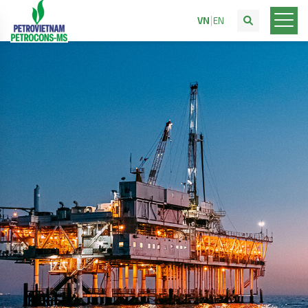
VN
EN