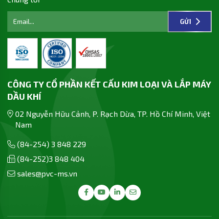
GỬI
CÔNG TY CỔ PHẦN KẾT CẤU KIM LOẠI VÀ LẮP MÁY
DẦU KHÍ
02 Nguyễn Hữu Cảnh, P. Rạch Dừa, TP. Hồ Chí Minh, Việt
Nam
(84-254) 3 848 229
(84-252)3 848 404
sales@pvc-ms.vn