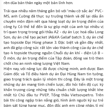
rèn dũa bản thân ngày một bản lĩnh hơn.
Trải qua nhiều năm tháng gắn bó với “màu cờ sắc áo” PVC-
MS, anh Cường đã thực sự trưởng thành và để lại dấu ấn
chuyên môn đậm nét qua hàng loạt dự án trọng điểm của
công ty. Có thể kể đến là sự góp mặt của anh tại nhiều vị
trí quan trọng trong gói thầu A2 - dự án Lọc hoá dầu Long
Sơn, dự án chế tạo jacket JA&KA Gallaf batch 3, dự án chế
tạo topside Đại Hùng phase 3. Đặc biệt và gần đây nhất,
anh đã góp công sức rất lớn vào thành công của dự án chế
tạo 4 topside thượng nguồn Chuỗi dự án khí - điện Lô B –
Ô môn, dự án trọng điểm của Tập đoàn, đóng vai trò then
chốt cho an ninh năng lượng Việt Nam.
Hiện nay, với năng lực đã được chứng minh, anh được Ban
Giám đốc và Tổ điều hành dự án Đại Hùng Nam tin tưởng,
giao trọng trách quản lý nhóm thi công. Đây là một trong
những dự án mang tính chiến lược, đòi hỏi tiến độ cực kỳ
khẩn trương cùng những tiêu chuẩn chất lượng khắt khe
nhất từ Chủ đầu tư PVEP, Tổng thầu Vietsovpetro. Trên
bãi thi công ngập tràn nắng gió, hình ảnh người kỹ sư trẻ
bám sát từng hạng mục, đôn đốc anh em công nhân, tỉ mỉ