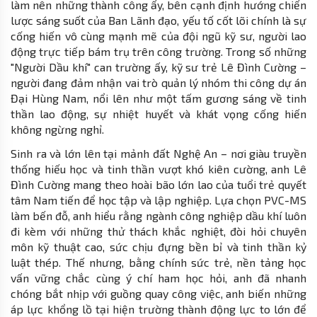
làm nên những thành công ấy, bên cạnh định hướng chiến
lược sáng suốt của Ban Lãnh đạo, yếu tố cốt lõi chính là sự
cống hiến vô cùng mạnh mẽ của đội ngũ kỹ sư, người lao
động trực tiếp bám trụ trên công trường. Trong số những
"Người Dầu khí" can trường ấy, kỹ sư trẻ Lê Đình Cường –
người đang đảm nhận vai trò quản lý nhóm thi công dự án
Đại Hùng Nam, nổi lên như một tấm gương sáng về tinh
thần lao động, sự nhiệt huyết và khát vọng cống hiến
không ngừng nghỉ.
Sinh ra và lớn lên tại mảnh đất Nghệ An – nơi giàu truyền
thống hiếu học và tinh thần vượt khó kiên cường, anh Lê
Đình Cường mang theo hoài bão lớn lao của tuổi trẻ quyết
tâm Nam tiến để học tập và lập nghiệp. Lựa chọn PVC-MS
làm bến đỗ, anh hiểu rằng ngành công nghiệp dầu khí luôn
đi kèm với những thử thách khắc nghiệt, đòi hỏi chuyên
môn kỹ thuật cao, sức chịu đựng bền bỉ và tinh thần kỷ
luật thép. Thế nhưng, bằng chính sức trẻ, nền tảng học
vấn vững chắc cùng ý chí ham học hỏi, anh đã nhanh
chóng bắt nhịp với guồng quay công việc, anh biến những
áp lực khổng lồ tại hiện trường thành động lực to lớn để