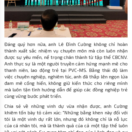
Đáng quý hơn nữa, anh Lê Đình Cường không chỉ hoàn
thành xuất sắc nhiệm vụ chuyên môn mà còn luôn nhận
được sự yêu mến, nể trọng chân thành từ tập thể CBCNV.
Anh thực sự là một người truyền cảm hứng mạnh mẽ cho
thanh niên, lao động trẻ tại PVC-MS. Bằng thái độ làm
việc chuyên nghiệp, nghiêm túc, anh đã thắp lên ngọn lửa
đam mê cống hiến, không giữ kiến thức cho riêng mình
mà luôn tận tình hướng dẫn để giúp các đồng nghiệp trẻ
cùng vững bước phát triển.
Chia sẻ về những vinh dự vừa nhận được, anh Cường
khiêm tốn bày tỏ cảm xúc: "Những bằng khen này đối với
tôi là một vinh dự rất lớn, nhưng đó không chỉ là nỗ lực
của cá nhân tôi, mà là thành quả của cả một tập thể luôn
kề vai sát cánh. Sự quan tâm chỉ đạo của Lãnh đạo và sự