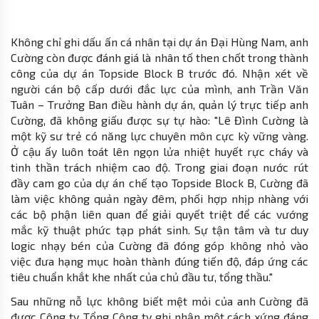
Không chỉ ghi dấu ấn cá nhân tại dự án Đại Hùng Nam, anh
Cường còn được đánh giá là nhân tố then chốt trong thành
công của dự án Topside Block B trước đó. Nhận xét về
người cán bộ cấp dưới đắc lực của mình, anh Trần Văn
Tuân – Trưởng Ban điều hành dự án, quản lý trực tiếp anh
Cường, đã không giấu được sự tự hào: "Lê Đình Cường là
một kỹ sư trẻ có năng lực chuyên môn cực kỳ vững vàng.
Ở cậu ấy luôn toát lên ngọn lửa nhiệt huyết rực cháy và
tinh thần trách nhiệm cao độ. Trong giai đoạn nước rút
đầy cam go của dự án chế tạo Topside Block B, Cường đã
làm việc không quản ngày đêm, phối hợp nhịp nhàng với
các bộ phận liên quan để giải quyết triệt để các vướng
mắc kỹ thuật phức tạp phát sinh. Sự tận tâm và tư duy
logic nhạy bén của Cường đã đóng góp không nhỏ vào
việc đưa hạng mục hoàn thành đúng tiến độ, đáp ứng các
tiêu chuẩn khắt khe nhất của chủ đầu tư, tổng thầu."
Sau những nỗ lực không biết mệt mỏi của anh Cường đã
được Công ty, Tổng Công ty ghi nhận một cách xứng đáng