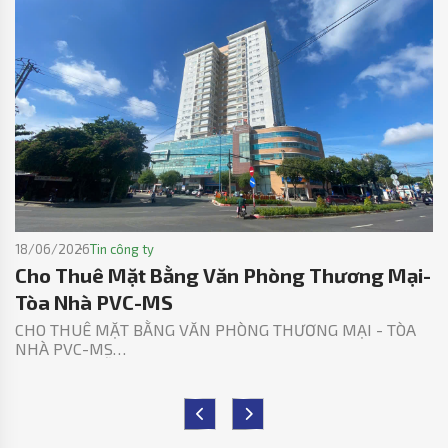
18/06/2026
Tin công ty
Cho Thuê Mặt Bằng Văn Phòng Thương Mại-
Tòa Nhà PVC-MS
CHO THUÊ MẶT BẰNG VĂN PHÒNG THƯƠNG MẠI - TÒA
NHÀ PVC-MS
SỐ 02 NGUYỄN HỮU CẢNH, RẠCH DỪA, TP.HCM – VŨNG
TÀU CŨ
Chúng tôi, Công ty Cổ phần Kết cấu Kim loại và Lắp máy
Dầu khí (PVC-MS) hiện đang cho thuê mặt bằng Văn
phòng Thương mại (VPTM tầng 1-5) – Tòa nhà Khu Phức